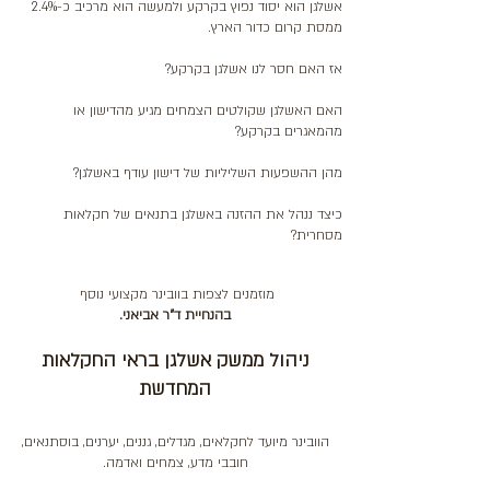
אשלגן הוא יסוד נפוץ בקרקע ולמעשה הוא מרכיב כ-2.4%
ממסת קרום כדור הארץ.
אז האם חסר לנו אשלגן בקרקע?
האם האשלגן שקולטים הצמחים מגיע מהדישון או
מהמאגרים בקרקע?
מהן ההשפעות השליליות של דישון עודף באשלגן?
כיצד ננהל את ההזנה באשלגן בתנאים של חקלאות
מסחרית?
מוזמנים לצפות בוובינר מקצועי
נוסף
בהנחיית ד"ר אביאני.
ניהול ממשק אשלגן בראי החקלאות
המחדשת
הוובינר מיועד לחקלאים, מגדלים, גננים, יערנים, בוסתנאים,
חובבי מדע, צמחים ואדמה.